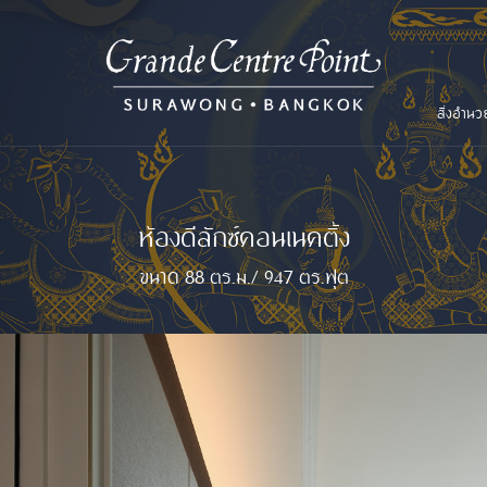
สิ่งอำน
ห้องดีลักซ์คอนเนคติ้ง
ขนาด 88 ตร.ม./ 947 ตร.ฟุต