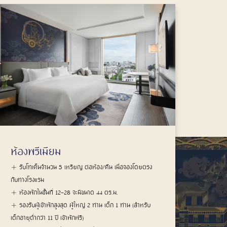
ห้องพรีเมียม คอนเนคติ้ง
ห้อง
รับโทเค็นจำนวน 10 เหรียญ ต่อห้อง/คืน เมื่อจองโดยตรง
รับ
กับทางโรงแรม
กับทาง
ห้องพักในชั้นที่ 12-28 จะมีขนาด 88 ตร.ม.
ห้อ
รองรับผู้เข้าพักสูงสุด ผู้ใหญ่ 4 ท่าน เด็ก 2 ท่าน (สำหรับ
รองร
เด็กอายุต่ำกว่า 11 ปี เข้าพักฟรี)
เด็กอาย