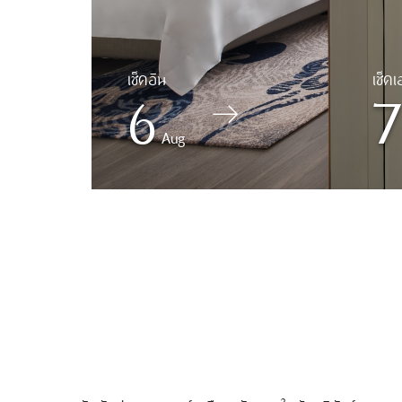
6
7
Aug