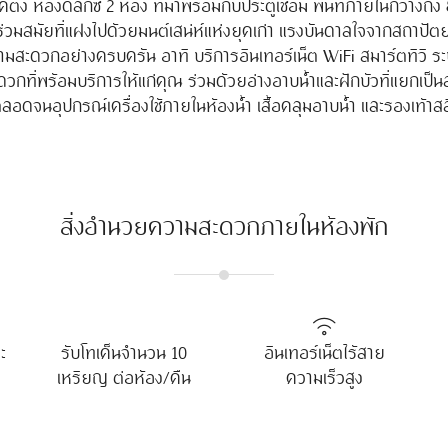
 ห้องดีลักซ์ 2 ห้อง ที่มาพร้อมกับประตูเชื่อม พื้นที่ภายในกว้างถึง 
์ร่วมสมัยที่แฝงไปด้วยมนต์เสน่ห์แห่งยุคเก่า แรงบันดาลใจจากสถาป
วามสะดวกอย่างครบครัน อาทิ บริการอินเทอร์เน็ต WiFi สมาร์ตทีวี ร
กที่พร้อมบริการให้แก่คุณ ร่วมด้วยอ่างอาบน้ำและฝักบัวที่แยกเป็น
าแฟ ตลอดจนอุปกรณ์เครื่องใช้ภายในห้องน้ำ เสื้อคลุมอาบน้ำ และรองเท้าส
สิ่งอำนวยความสะดวกภายในห้องพัก
ะ
รับโทเค็นจำนวน 10
อินเทอร์เน็ตไร้สาย
เหรียญ ต่อห้อง/คืน
ความเร็วสูง