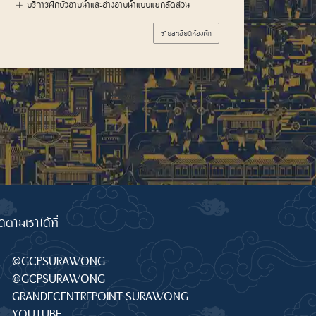
บริการฝักบัวอาบน้ำและอ่างอาบน้ำแบบแยกสัดส่วน จำนวน
บริก
2 เซ็ต
รายละเอียดห้องพัก
ดตามเราได้ที่
@GCPSURAWONG
@GCPSURAWONG
GRANDECENTREPOINT.SURAWONG
YOUTUBE